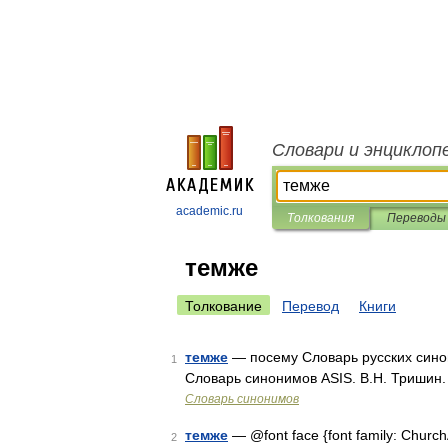
Словари и энциклоп
academic.ru
Толкования
Переводы
темже
Толкование
Перевод
Книги
темже
— посему Словарь русских синон
1
Словарь синонимов ASIS. В.Н. Тришин
Словарь синонимов
темже
— @font face {font family: ChurchAri
2