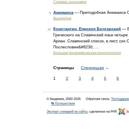
Словарь синонимов
Анимаиса
— Преподобная Анимаиса Ос
9
Википедия
Константин, Епископ Болгарский
— Е
10
Греческого на Славянский язык четыре
Ариан. Славянский список, в лист, сих
Послесловии&#8230; …
Большая биографическая энциклопедия
Страницы
Следующая
→
1
2
3
4
5
6
© Академик, 2000-2026
Обратная связь:
Техподдерж
👣 Путешествия
Экспорт словарей на сайты
, сделанные на PHP,
Jo