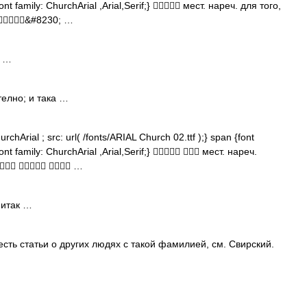
ont family: ChurchArial ,Arial,Serif;}  мест. нареч. для того,
 &#8230; …
к …
елно; и така …
chArial ; src: url( /fonts/ARIAL Church 02.ttf );} span {font
ont family: ChurchArial ,Arial,Serif;}   мест. нареч.
   …
 итак …
сть статьи о других людях с такой фамилией, см. Свирский.