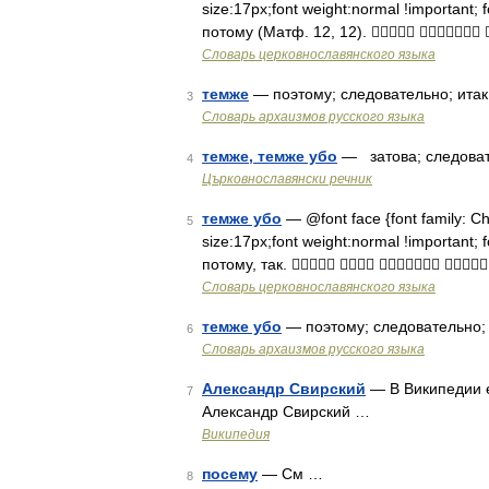
size:17px;font weight:normal !important; f
потому (Матф. 12, 12).  
Словарь церковнославянского языка
темже
— поэтому; следовательно; ита
3
Cловарь архаизмов русского языка
темже, темже убо
— затова; следоват
4
Църковнославянски речник
темже убо
— @font face {font family: Chur
5
size:17px;font weight:normal !important; f
потому, так.    
Словарь церковнославянского языка
темже убо
— поэтому; следовательно;
6
Cловарь архаизмов русского языка
Александр Свирский
— В Википедии е
7
Александр Свирский …
Википедия
посему
— См …
8