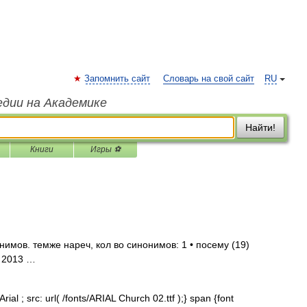
Запомнить сайт
Словарь на свой сайт
RU
едии на Академике
Найти!
Книги
Игры ⚽
имов. темже нареч, кол во синонимов: 1 • посему (19)
. 2013 …
al ; src: url( /fonts/ARIAL Church 02.ttf );} span {font