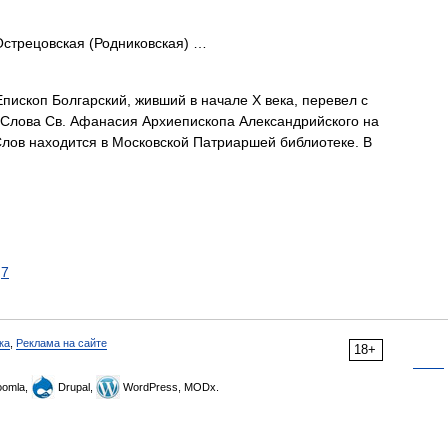
трецовская (Родниковская) …
пископ Болгарский, живший в начале X века, перевел с
 Слова Св. Афанасия Архиепископа Александрийского на
 Слов находится в Московской Патриаршей библиотеке. В
7
ка
,
Реклама на сайте
18+
omla,
Drupal,
WordPress, MODx.